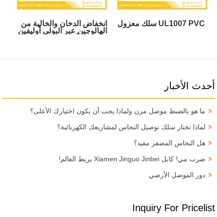
UL1007 PVC سلك معزول
انخفاض الدخان والخالية من
الهالوجين عبر البولي أوليفين
معزول الأسلاك البحرية
المعزولة
أحدث الأخبار
ما هو بالضبط موصل مرن ولماذا يجب أن يكون اختيارك الأعلى؟
لماذا تختار سلك توصيل النحاس لمشاريعك الكهربائية؟
هل النحاس المضفر مفيد؟
ضرب مي! كابل Xiamen Jinguo Jinbei يربط العالم!
دور الموصل الأرضي
Inquiry For Pricelist