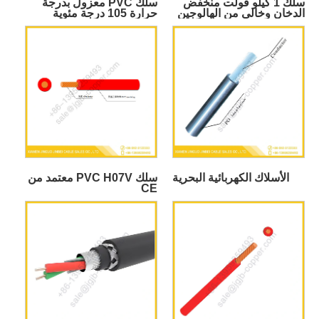
سلك 1 كيلو فولت منخفض
سلك PVC معزول بدرجة
الدخان وخالي من الهالوجين
حرارة 105 درجة مئوية
ومثبطات اللهب
ومقاوم للهب
الأسلاك الكهربائية البحرية
سلك PVC H07V معتمد من
CE