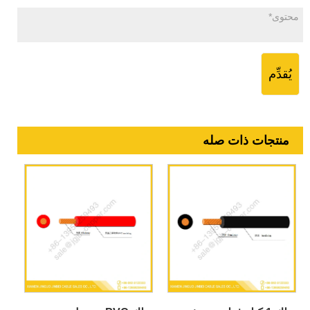
يُقدِّم
منتجات ذات صله