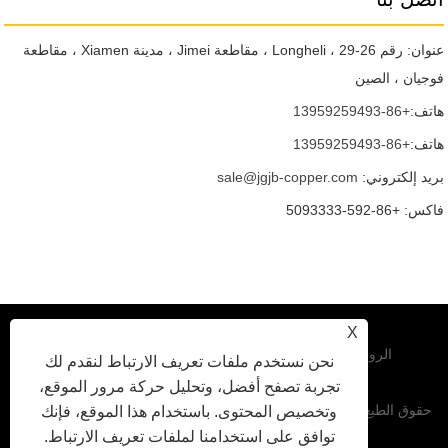
عنوان: رقم 26-29 ، Longheli ، مقاطعة Jimei ، مدينة Xiamen ، مقاطعة
فوجيان ، الصين
هاتف:
+86-13959259493
هاتف:
+86-13959259493
بريد إلكتروني:
sale@jgjb-copper.com
فاكس: +86-592-5093333
X
الروابط
|
Privacy Policy
|
XML
|
RSS
|
Sitemap
نحن نستخدم ملفات تعريف الارتباط لنقدم لك
تجربة تصفح أفضل، وتحليل حركة مرور الموقع،
حقوق الطبع والنشر © 2025 Xiamen Jinguo Jinbei Cable Sales Co. ،
وتخصيص المحتوى. باستخدام هذا الموقع، فإنك
توافق على استخدامنا لملفات تعريف الارتباط.