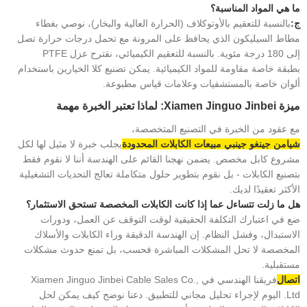
ما هي المواد المناسبة؟
ج:
بالنسبة للتعقيم بالأوتوكلاف (الحرارة العالية والبخار)، نوصي بغطاء
مطاط السيليكون الذي يحافظ على المرونة مع تحمل درجات حرارة تصل
إلى 180 درجة مئوية. بالنسبة للتعقيم الكيميائي، نقترح عزل PTFE
بطبقة خاصة مقاومة للمواد الكيميائية. يمكن تصنيع كلا الخيارين باستخدام
ألوان خاصة بالمستشفيات وعلامات قياس مطبوعة.
ميزة Xiamen Jinguo Jinbei: لماذا تعتبر الخبرة مهمة
مع عقود من الخبرة في التصنيع المتخصصة،
شيامن جينغو جينبي مبيعات الكابلات المحدودة
يجلب خبرة لا مثيل لها لكل
مشروع كابل مخصص. يضمن نهجنا القائم على الهندسة أننا لا نقوم فقط
بتصنيع الكابلات - بل نقوم بتطوير حلول متكاملة تعالج التحديات التشغيلية
الأكثر تعقيدًا لديك.
هل ما زلت تتساءل عما إذا كانت الكابلات المخصصة تستحق الاستثمار؟
ضع في اعتبارك التكلفة الحقيقية لوقت التوقف عن العمل، ودورات
الاستبدال، وفشل النظام. إن الهندسة الدقيقة وراء الكابلات والأسلاك
المخصصة لا تحل المشكلات المباشرة فحسب، بل تمنع حدوث مشكلات
مستقبلية.
اتصال
فريقنا الهندسي في Xiamen Jinguo Jinbei Cable Sales Co.,
Ltd. اليوم لإجراء تحليل مجاني للتطبيق. دعنا نوضح كيف يمكن لحل