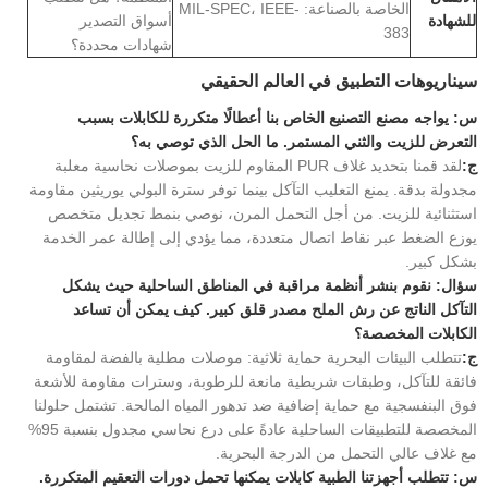
الخاصة بالصناعة: MIL-SPEC، IEEE-
للشهادة
أسواق التصدير
383
شهادات محددة؟
سيناريوهات التطبيق في العالم الحقيقي
س: يواجه مصنع التصنيع الخاص بنا أعطالًا متكررة للكابلات بسبب
التعرض للزيت والثني المستمر. ما الحل الذي توصي به؟
ج:
لقد قمنا بتحديد غلاف PUR المقاوم للزيت بموصلات نحاسية معلبة
مجدولة بدقة. يمنع التعليب التآكل بينما توفر سترة البولي يوريثين مقاومة
استثنائية للزيت. من أجل التحمل المرن، نوصي بنمط تجديل متخصص
يوزع الضغط عبر نقاط اتصال متعددة، مما يؤدي إلى إطالة عمر الخدمة
بشكل كبير.
سؤال: نقوم بنشر أنظمة مراقبة في المناطق الساحلية حيث يشكل
التآكل الناتج عن رش الملح مصدر قلق كبير. كيف يمكن أن تساعد
الكابلات المخصصة؟
ج:
تتطلب البيئات البحرية حماية ثلاثية: موصلات مطلية بالفضة لمقاومة
فائقة للتآكل، وطبقات شريطية مانعة للرطوبة، وسترات مقاومة للأشعة
فوق البنفسجية مع حماية إضافية ضد تدهور المياه المالحة. تشتمل حلولنا
المخصصة للتطبيقات الساحلية عادةً على درع نحاسي مجدول بنسبة 95%
مع غلاف عالي التحمل من الدرجة البحرية.
س: تتطلب أجهزتنا الطبية كابلات يمكنها تحمل دورات التعقيم المتكررة.