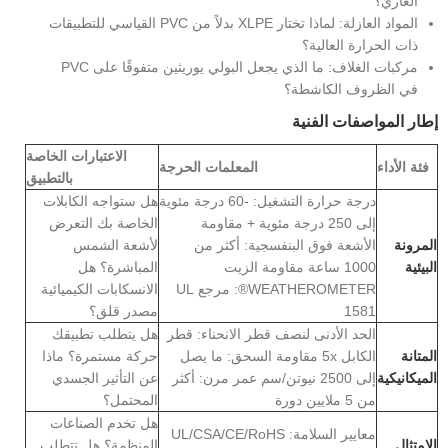
العاري؟
المواد العازلة: لماذا تختار XLPE بدلاً من PVC القياسي للتطبيقات
ذات الحرارة العالية؟
مركبات الغلاف: ما الذي يجعل البولي يوريثين متفوقًا على PVC
في الظروف الكاشطة؟
إطار المواصفات الفنية
الاعتبارات الخاصة
فئة الأداء
المعلمات الحرجة
بالتطبيق
درجة حرارة التشغيل: -60 درجة مئوية
هل ستواجه الكابلات
إلى 250 درجة مئوية + مقاومة
الخاصة بك التعرض
المرونة
الأشعة فوق البنفسجية: أكثر من
لأشعة الشمس
البيئية
1000 ساعة مقاومة الزيت
المباشرة؟ هل
WEATHEROMETER®: مرجع UL
الانسكابات الكيميائية
1581
مصدر قلق؟
الحد الأدنى لنصف قطر الانحناء: قطر
هل يتطلب تطبيقك
المتانة
الكابل 5x مقاومة السحق: ما يصل
حركة مستمرة؟ ماذا
الميكانيكية
إلى 2500 نيوتن/سم عمر مرن: أكثر
عن التأثير الجسدي
من 5 ملايين دورة
المحتمل؟
هل تخدم الصناعات
معايير السلامة: UL/CSA/CE/RoHS
الامتثال
المنظمة؟ هل تتطلب